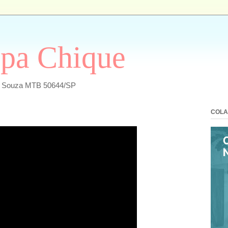
pa Chique
a Souza MTB 50644/SP
COLA