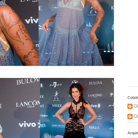
Colab
Cl
Cl
Arqui