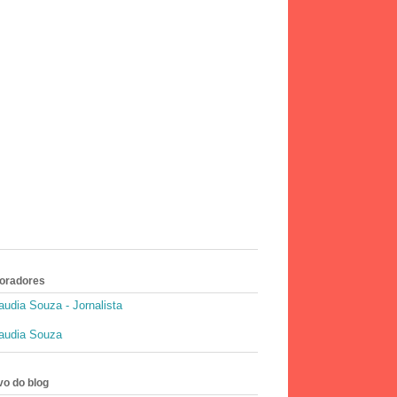
oradores
audia Souza - Jornalista
audia Souza
vo do blog