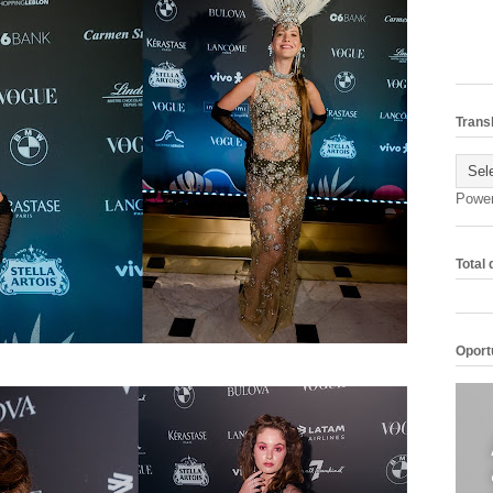
Trans
Powe
Total
Oport