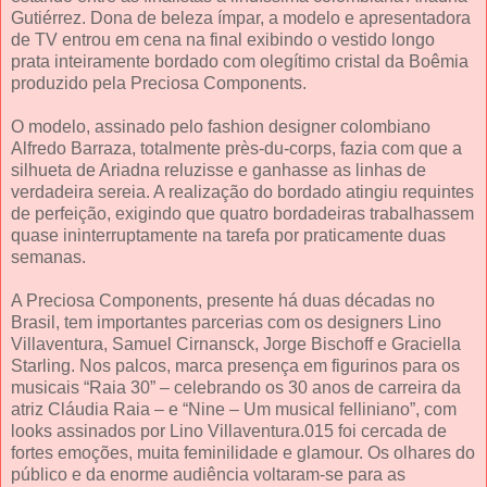
Gutiérrez. Dona de beleza ímpar, a modelo e apresentadora
de TV entrou em cena na final exibindo o vestido longo
prata inteiramente bordado com olegítimo cristal da Boêmia
produzido pela Preciosa Components.
O modelo, assinado pelo fashion designer colombiano
Alfredo Barraza, totalmente près-du-corps, fazia com que a
silhueta de Ariadna reluzisse e ganhasse as linhas de
verdadeira sereia. A realização do bordado atingiu requintes
de perfeição, exigindo que quatro bordadeiras trabalhassem
quase ininterruptamente na tarefa por praticamente duas
semanas.
A Preciosa Components, presente há duas décadas no
Brasil, tem importantes parcerias com os designers Lino
Villaventura, Samuel Cirnansck, Jorge Bischoff e Graciella
Starling. Nos palcos, marca presença em figurinos para os
musicais “Raia 30” – celebrando os 30 anos de carreira da
atriz Cláudia Raia – e “Nine – Um musical felliniano”, com
looks assinados por Lino Villaventura.015 foi cercada de
fortes emoções, muita feminilidade e glamour. Os olhares do
público e da enorme audiência voltaram-se para as