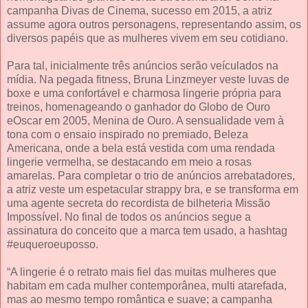
campanha Divas de Cinema, sucesso em 2015, a atriz
assume agora outros personagens, representando assim, os
diversos papéis que as mulheres vivem em seu cotidiano.
Para tal, inicialmente três anúncios serão veículados na
mídia. Na pegada fitness, Bruna Linzmeyer veste luvas de
boxe e uma confortável e charmosa lingerie própria para
treinos, homenageando o ganhador do Globo de Ouro
eOscar em 2005, Menina de Ouro. A sensualidade vem à
tona com o ensaio inspirado no premiado, Beleza
Americana, onde a bela está vestida com uma rendada
lingerie vermelha, se destacando em meio a rosas
amarelas. Para completar o trio de anúncios arrebatadores,
a atriz veste um espetacular strappy bra, e se transforma em
uma agente secreta do recordista de bilheteria Missão
Impossível. No final de todos os anúncios segue a
assinatura do conceito que a marca tem usado, a hashtag
#euqueroeuposso.
“A lingerie é o retrato mais fiel das muitas mulheres que
habitam em cada mulher contemporânea, multi atarefada,
mas ao mesmo tempo romântica e suave; a campanha