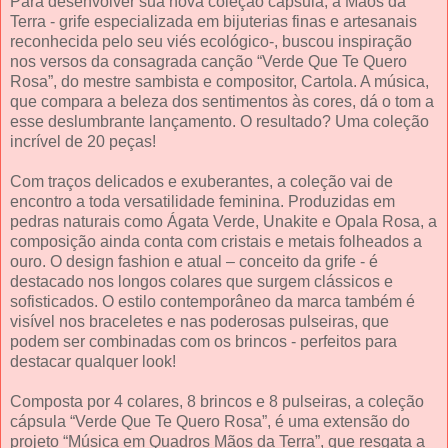
Para desenvolver sua nova coleção cápsula, a Mãos da
Terra - grife especializada em bijuterias finas e artesanais
reconhecida pelo seu viés ecológico-, buscou inspiração
nos versos da consagrada canção “Verde Que Te Quero
Rosa”, do mestre sambista e compositor, Cartola. A música,
que compara a beleza dos sentimentos às cores, dá o tom a
esse deslumbrante lançamento. O resultado? Uma coleção
incrível de 20 peças!
Com traços delicados e exuberantes, a coleção vai de
encontro a toda versatilidade feminina. Produzidas em
pedras naturais como Ágata Verde, Unakite e Opala Rosa, a
composição ainda conta com cristais e metais folheados a
ouro. O design fashion e atual – conceito da grife - é
destacado nos longos colares que surgem clássicos e
sofisticados. O estilo contemporâneo da marca também é
visível nos braceletes e nas poderosas pulseiras, que
podem ser combinadas com os brincos - perfeitos para
destacar qualquer look!
Composta por 4 colares, 8 brincos e 8 pulseiras, a coleção
cápsula “Verde Que Te Quero Rosa”, é uma extensão do
projeto “Música em Quadros Mãos da Terra”, que resgata a