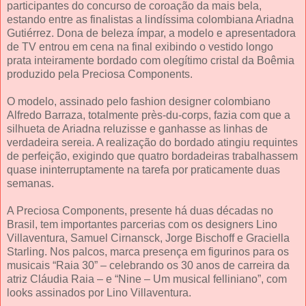
participantes do concurso de coroação da mais bela,
estando entre as finalistas a lindíssima colombiana Ariadna
Gutiérrez. Dona de beleza ímpar, a modelo e apresentadora
de TV entrou em cena na final exibindo o vestido longo
prata inteiramente bordado com olegítimo cristal da Boêmia
produzido pela Preciosa Components.
O modelo, assinado pelo fashion designer colombiano
Alfredo Barraza, totalmente près-du-corps, fazia com que a
silhueta de Ariadna reluzisse e ganhasse as linhas de
verdadeira sereia. A realização do bordado atingiu requintes
de perfeição, exigindo que quatro bordadeiras trabalhassem
quase ininterruptamente na tarefa por praticamente duas
semanas.
A Preciosa Components, presente há duas décadas no
Brasil, tem importantes parcerias com os designers Lino
Villaventura, Samuel Cirnansck, Jorge Bischoff e Graciella
Starling. Nos palcos, marca presença em figurinos para os
musicais “Raia 30” – celebrando os 30 anos de carreira da
atriz Cláudia Raia – e “Nine – Um musical felliniano”, com
looks assinados por Lino Villaventura.