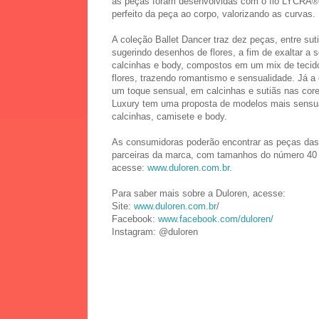
as peças foram desenvolvidas com o fio LYCRA®, 
perfeito da peça ao corpo, valorizando as curvas.
A coleção Ballet Dancer traz dez peças, entre sut
sugerindo desenhos de flores, a fim de exaltar a 
calcinhas e body, compostos em um mix de tecid
flores, trazendo romantismo e sensualidade. Já
um toque sensual, em calcinhas e sutiãs nas cores
Luxury tem uma proposta de modelos mais sensua
calcinhas, camisete e body.
As consumidoras poderão encontrar as peças das
parceiras da marca, com tamanhos do número 40 a
acesse:
www.duloren.com.br
.
Para saber mais sobre a Duloren, acesse:
Site:
www.duloren.com.br
/
Facebook:
www.facebook.com/duloren/
Instagram: @duloren