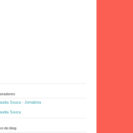
oradores
audia Souza - Jornalista
audia Souza
vo do blog