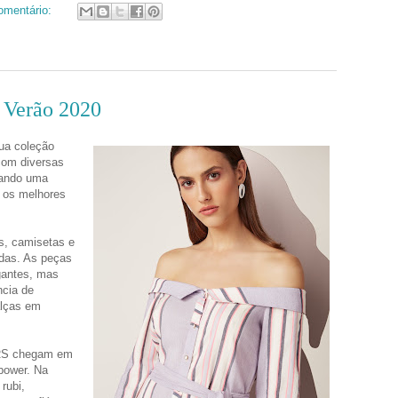
mentário:
 Verão 2020
ua coleção
om diversas
iando uma
r os melhores
os, camisetas e
idas. As peças
egantes, mas
ncia de
alças em
ORS chegam em
 power. Na
rubi,