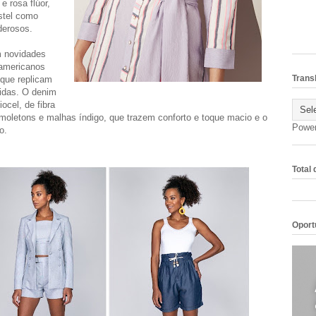
e rosa flúor,
stel como
derosos.
 novidades
 americanos
Trans
que replicam
tidas. O denim
cel, de fibra
moletons e malhas índigo, que trazem conforto e toque macio e o
Powe
o.
Total
Oport