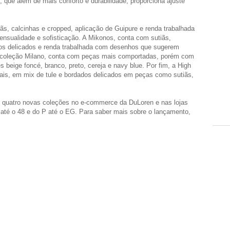
que além de mais conforto e durabilidade, proporciona ajuste
iãs, calcinhas e cropped, aplicação de Guipure e renda trabalhada
sensualidade e sofisticação. A Mikonos, conta com sutiãs,
os delicados e renda trabalhada com desenhos que sugerem
 a coleção Milano, conta com peças mais comportadas, porém com
 beige foncé, branco, preto, cereja e navy blue. Por fim, a High
is, em mix de tule e bordados delicados em peças como sutiãs,
 quatro novas coleções no e-commerce da DuLoren e nas lojas
té o 48 e do P até o EG. Para saber mais sobre o lançamento,