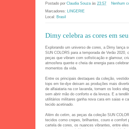
Postado por
Claudia Souza
às
23:57
Nenhum co
Marcadores:
LINGERIE
Local:
Brasil
Dimy celebra as cores em seu
Explorando um universo de cores, a Dimy lança s
SUN COLORS para a temporada de Verão 2020, c
peças que vibram com sofisticação e glamour, cr
atmosfera quente e cheia de energia para celebra
momentos da vida.
Entre os principais destaques da coleção, vestid
tops em tie-dye deixam as produções mais divert
de alfaiataria na cor lavanda, tornam os looks el
sem abrir mão do conforto e da leveza. E a tendê
utilitários militares ganha nova cara em saias e c
tecido acetinado.
Além do cetim, as peças da coleção SUN COL
tecidos como crepes, brilhantes, couro e comfort
cartela de cores, os nuances vibrantes, entre eles 