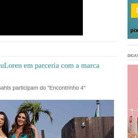
DICA
uLoren em parceria com a marca
Bahls participam do "Encontrinho 4"