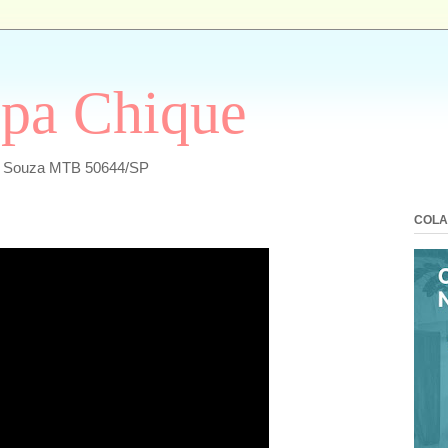
pa Chique
a Souza MTB 50644/SP
COLA