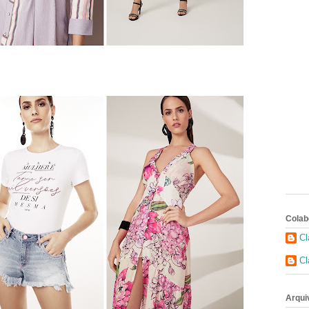
Colab
Cl
Cl
Arqui